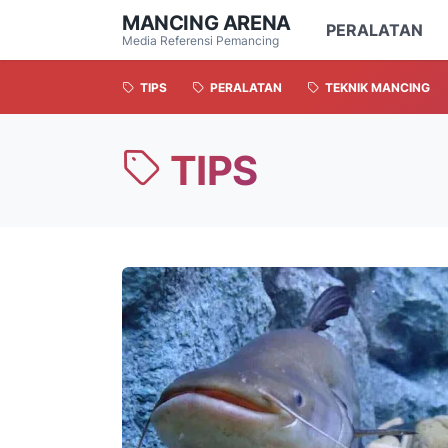
MANCING ARENA
PERALATAN
Media Referensi Pemancing
TIPS
PERALATAN
TEKNIK MANCING
TIPS