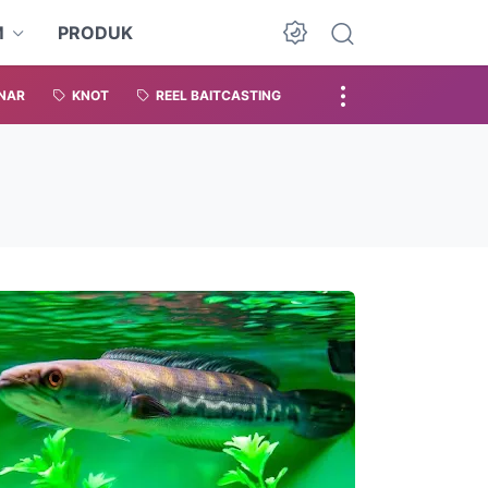
M
PRODUK
NAR
KNOT
REEL BAITCASTING