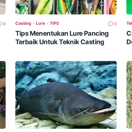
Casting
•
Lure
•
TIPS
Te
0
0
Tips Menentukan Lure Pancing
C
Terbaik Untuk Teknik Casting
D